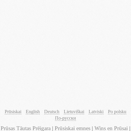
Prūsiskai
English
Deutsch
Lietuviškai
Latviski
Po polsku
По-русски
Prūsas Tāutas Prēigara
|
Prūsiskai emnes
|
Wins en Prūsai
|